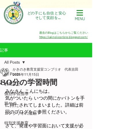
発達特性やグレーゾーンの お子さまと保護者さまを支える
小さな教育支援室です/LD ADHD
​どの子 にも 自信 と 安心
​そして 笑顔 を…
MENU
かきのき教育支援室
コンブリオ
過去のBlogはこちらからご覧ください
https://kakinokiconbrio.blogspot.com/
記事
All Posts
かきのき教育支援室コンブリオ 代表吉田
All Posts
2025年11月15日
80分の学習時間
お知らせ
みなさん こんにちは。
個別学習指導
気がついたら いつの間にかバトンを手
親サポ
に持たされてしまいました。詳細は前
回のブログをご参照ください。
コンブリオの活動
特別支援教育
さて、発達や学習面において支援が必