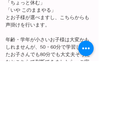
「ちょっと休む」
「いや このままやる」
とお子様が選べますし、こちらからも
声掛けを行います。
年齢・学年が小さいお子様は大変かも
しれませんが、50・60分で学習してい
たお子さんでも80分でも大丈夫そうだ
なとこちらで判断できましたら、ご家
庭にもそのことをお伝えしてご検討の
材料にしていただいています。
コンブリオに学習にくるお子さんのほ
とんどは ゆっくりと噛みしめるように
勉強しています。
そのゆっくりの中にこういった取り組
みが含まれています。そして、ここま
でが学習なのではないかな？と信じな
がら日々取り組んでいます。