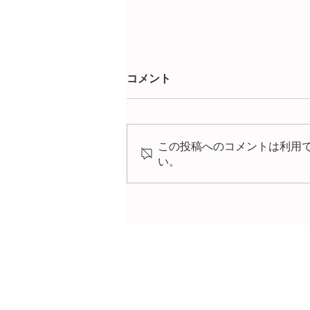
コメント
この投稿へのコメントは利用
い。
暗算でできるのに、どうして
筆算でやらないとダメなんで
すか？