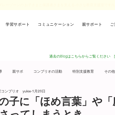
レーゾーンの お子さまと保護者さまを支える 小さな教育支援室です/LD
かきのき教育支援室
コンブリオ
学習サポート
コミュニケーション
親サポート
ご
過去のBlogはこちらからご覧ください
導
親サポ
コンブリオの活動
特別支援教育
その他
ンブリオ yukie
1月28日
の子に「ほめ言葉」や「
さってしまうとき